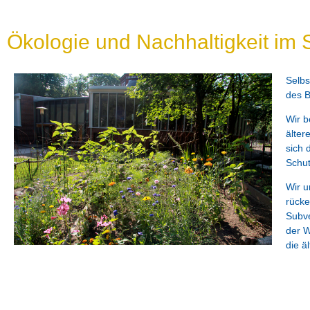
Ökologie und Nachhaltigkeit im
Selbs
des B
Wir b
älter
sich 
Schut
Wir u
rücke
Subve
der W
die ä