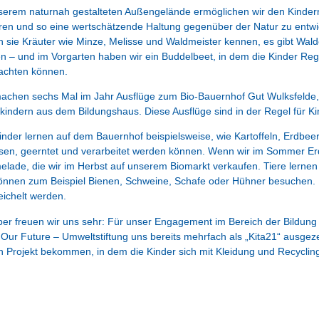
serem naturnah gestalteten Außengelände ermöglichen wir den Kindern
ren und so eine wertschätzende Haltung gegenüber der Natur zu entwi
n sie Kräuter wie Minze, Melisse und Waldmeister kennen, es gibt W
n – und im Vorgarten haben wir ein Buddelbeet, in dem die Kinder R
achten können.
achen sechs Mal im Jahr Ausflüge zum Bio-Bauernhof Gut Wulksfelde
kindern aus dem Bildungshaus. Diese Ausflüge sind in der Regel für Ki
inder lernen auf dem Bauernhof beispielsweise, wie Kartoffeln, Erdbee
en, geerntet und verarbeitet werden können. Wenn wir im Sommer Er
lade, die wir im Herbst auf unserem Biomarkt verkaufen. Tiere lernen
önnen zum Beispiel Bienen, Schweine, Schafe oder Hühner besuchen. E
eichelt werden.
er freuen wir uns sehr: Für unser Engagement im Bereich der Bildung f
Our Future – Umweltstiftung uns bereits mehrfach als „Kita21“ ausgez
in Projekt bekommen, in dem die Kinder sich mit Kleidung und Recyclin