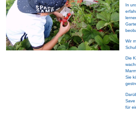
In un
erfah
lerne
Garte
beob
Wir m
Schul
Die K
wachs
Marme
Sie k
gestr
Darüb
Save 
für e