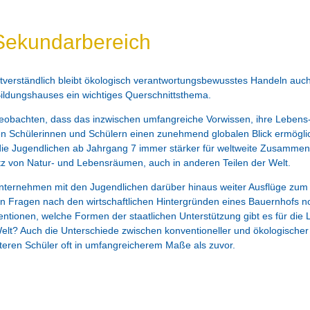
 Sekundarbereich
tverständlich bleibt ökologisch verantwortungsbewusstes Handeln auc
ildungshauses ein wichtiges Querschnittsthema.
eobachten, dass das inzwischen umfangreiche Vorwissen, ihre Lebens-
en Schülerinnen und Schülern einen zunehmend globalen Blick ermögli
die Jugendlichen ab Jahrgang 7 immer stärker für weltweite Zusamm
z von Natur- und Lebensräumen, auch in anderen Teilen der Welt.
nternehmen mit den Jugendlichen darüber hinaus weiter Ausflüge zum
n Fragen nach den wirtschaftlichen Hintergründen eines Bauernhofs n
ntionen, welche Formen der staatlichen Unterstützung gibt es für die 
elt? Auch die Unterschiede zwischen konventioneller und ökologischer 
lteren Schüler oft in umfangreicherem Maße als zuvor.